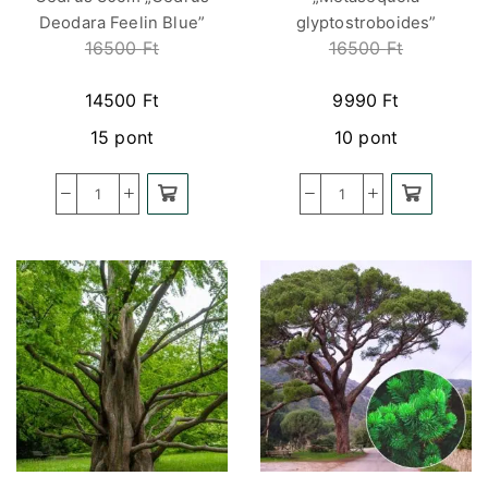
Deodara Feelin Blue”
glyptostroboides”
16500
Ft
16500
Ft
14500
Ft
9990
Ft
15 pont
10 pont