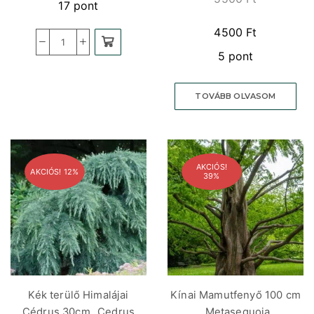
17 pont
4500
Ft
5 pont
TOVÁBB OLVASOM
AKCIÓS!
AKCIÓS! 12%
39%
Kék terülő Himalájai
Kínai Mamutfenyő 100 cm
Cédrus 30cm „Cedrus
„Metasequoia