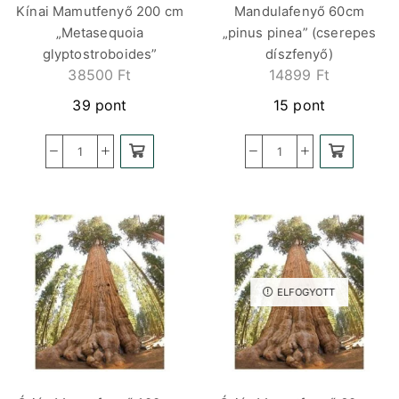
Kínai Mamutfenyő 200 cm
Mandulafenyő 60cm
„Metasequoia
„pinus pinea” (cserepes
glyptostroboides”
díszfenyő)
38500
Ft
14899
Ft
39 pont
15 pont
ELFOGYOTT