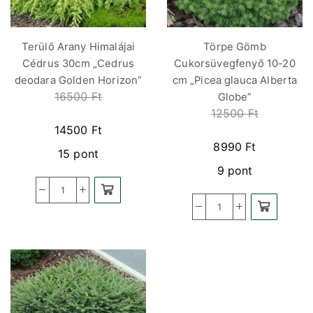
Terülő Arany Himalájai
Törpe Gömb
Cédrus 30cm „Cedrus
Cukorsüvegfenyő 10-20
deodara Golden Horizon”
cm „Picea glauca Alberta
16500
Ft
Globe”
12500
Ft
14500
Ft
8990
Ft
15 pont
9 pont