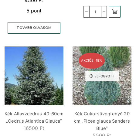
4500
Ft
5 pont
TOVÁBB OLVASOM
AKCIÓS! 18%
ELFOGYOTT
Kék Atlaszcédrus 40-60cm
Kék Cukorsüvegfenyő 20
„Cedrus Atlantica Glauca”
cm „Picea glauca Sanders
16500
Ft
Blue”
5500
Ft