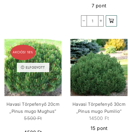
7 pont
AKCIÓS! 18%
ELFOGYOTT
Havasi Törpefenyő 20cm
Havasi Törpefenyő 30cm
„Pinus mugo Mughus”
„Pinus mugo Pumilio”
5500
Ft
14500
Ft
15 pont