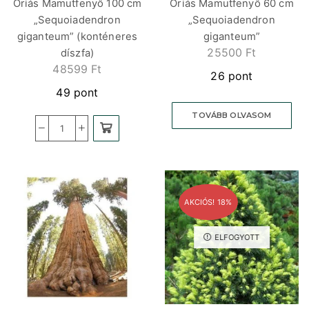
Óriás Mamutfenyő 100 cm
Óriás Mamutfenyő 60 cm
„Sequoiadendron
„Sequoiadendron
giganteum” (konténeres
giganteum”
25500
Ft
díszfa)
48599
Ft
26 pont
49 pont
TOVÁBB OLVASOM
AKCIÓS! 18%
ELFOGYOTT