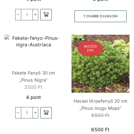
TOVÁBB OLVASOM
AKCIÓS!
24%
Fekete Fenyő 30 cm
„Pinus Nigra”
3500
Ft
4 pont
Havasi törpefenyő 20 cm
„Pinus mugo Mops”
8500
Ft
6500
Ft