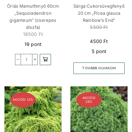
Óriás Mamutfenyő 60cm
Sárga Cukorsüvegfenyő
„Sequoiadendron
20 cm „Picea glauca
giganteum” (cserepes
Rainbow’s End”
5500
Ft
díszfa)
18500
Ft
4500
Ft
19 pont
5 pont
TOVÁBB OLVASOM
AKCIÓS!
AKCIÓS! 12%
28%