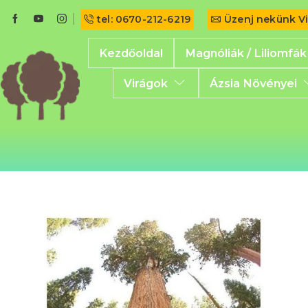
tel: 0670-212-6219
Üzenj nekünk V
Kezdőoldal
Magnóliák / Liliomfák
Virágok
Ázsia Növényei