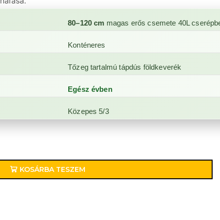
ználása.
80–120 cm
magas erős csemete 40L cserépb
Konténeres
Tőzeg tartalmú tápdús földkeverék
Egész évben
Közepes 5/3
KOSÁRBA TESZEM