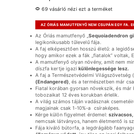
69 vásárló nézi ezt a terméket
AZ ÓRIÁS MAMUTFENYŐ NEM CSUPÁN EGY FA. E
Az Óriás mamutfenyő „
Sequoiadendron g
legikonikusabb tűlevelű fája.
A faj elképesztően hosszú életű: a legid
hogy amikor ezek a fák „fiatalok” voltak, 
A mamutfenyő olyan növény, amit nem minde
díszfa kertje igazi
különlegessége lesz.
A faj a Természetvédelmi Világszövetség 
(Endangered)
, és a természetben már cs
Fiatal korában gyorsan növekszik, és már 
tobozaikat 12 éves korukban érlelik.
A világ számos táján vadásznak csemetéir
magjainak csak 1-10%-a csíraképes.
Kérge külön figyelmet érdemel:
szivacsos,
nemcsak látványos, hanem életmentő is szá
Fája kiváló bútorfa, a legdrágább faanyag