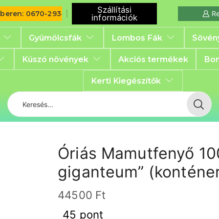
Szállítási
iberen: 0670-293-6792
Re
információk
Gyümölcsfák
Lombos Fák
Sövén
Kúszó növények
Akciós termékek
Bon
Kerti Kiegészítők
Óriás Mamutfenyő 10
giganteum” (konténer
44500
Ft
45 pont