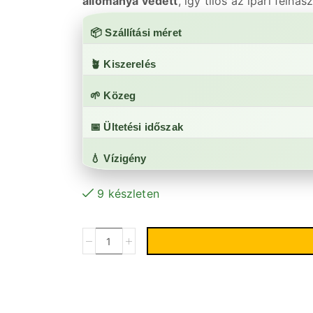
állománya védett
, így tilos az ipari felhas
📦
Szállítási méret
🪴
Kiszerelés
🌱
Közeg
📅
Ültetési időszak
💧
Vízigény
9 készleten