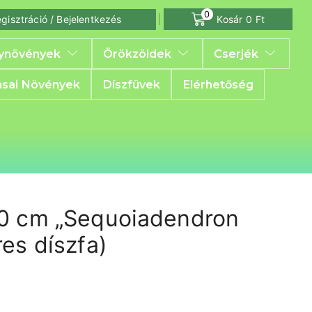
0
gisztráció / Bejelentkezés
Kosár
0
Ft
ynövények
Örökzöldek
Cserjék
sai Növények
Díszfüvek
Elérhetőség
0 cm „Sequoiadendron
es díszfa)