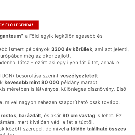
GY ÉLŐ LEGENDA!
iganteum”
a Föld egyik legkülönlegesebb és
ősebb ismert példányok
3200 év körüliek
, ami azt jelenti,
Európában még az ókor zajlott.
nhol látsz – ezért aki egy ilyen fát ültet, annak e
(IUCN) besorolása szerint
veszélyeztetett
ak
kevesebb mint 80 000
példány maradt.
kis méretben is látványos, különleges dísznövény. Első
e, mivel nagyon nehezen szaporítható csak tovább,
 rostos, barázdált
, és akár
90 cm vastag
is lehet. Ez
mára, mert kiválóan védi a fát a tűztől.
ok között szerepel, de mivel
a földön található összes