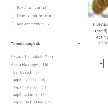
Raktáron van
(4)
Nincs a raktáron
(0)
Kedvezményes
(2)
Kivi Gia
termő)
Actini
1050
Termékkategóriák
Akciós Termékek
(144)
Ázsia Növényei
(89)
Bambuszok
(6)
Japán Cserjék
(38)
Japán Fafajták
(24)
Japán Juharok
(15)
Japán Örökzöldek
(34)