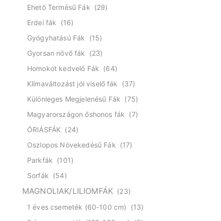
Ehető Termésű Fák
(29)
Erdei fák
(16)
Gyógyhatású Fák
(15)
Gyorsan növő fák
(23)
Homokot kedvelő Fák
(64)
Klímaváltozást jól viselő fák
(37)
Különleges Megjelenésű Fák
(75)
Magyarországon őshonos fák
(7)
ÓRIÁSFÁK
(24)
Oszlopos Növekedésű Fák
(17)
Parkfák
(101)
Sorfák
(54)
MAGNOLIAK/LILIOMFÁK
(23)
1 éves csemeték (60-100 cm)
(13)