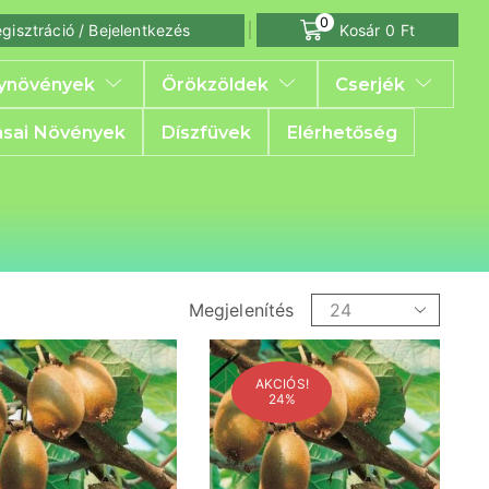
0
gisztráció / Bejelentkezés
Kosár
0
Ft
ynövények
Örökzöldek
Cserjék
sai Növények
Díszfüvek
Elérhetőség
Megjelenítés
AKCIÓS!
24%