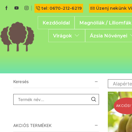
tel: 0670-212-6219
Üzenj nekünk V
Kezdőoldal
Magnóliák / Liliomfák
Virágok
Ázsia Növényei
Keresés
AKCIÓS!
AKCIÓS TERMÉKEK