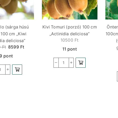
llo (sárga húsú
Kivi Tomuri (porzó) 100 cm
Önter
 100 cm „Kiwi
„Actinidia deliciosa”
100cm 
10500
Ft
dia deliciosa”
(
0
Ft
8599
Ft
11 pont
9 pont