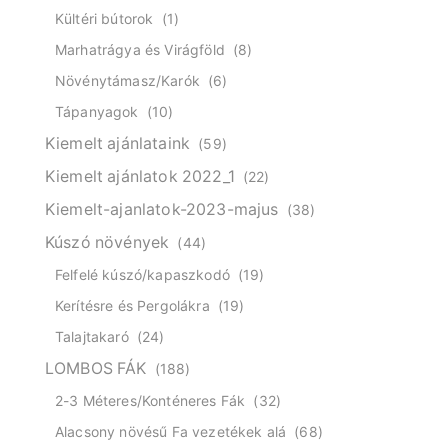
Kültéri bútorok
(1)
Marhatrágya és Virágföld
(8)
Növénytámasz/Karók
(6)
Tápanyagok
(10)
Kiemelt ajánlataink
(59)
Kiemelt ajánlatok 2022_1
(22)
Kiemelt-ajanlatok-2023-majus
(38)
Kúszó növények
(44)
Felfelé kúszó/kapaszkodó
(19)
Kerítésre és Pergolákra
(19)
Talajtakaró
(24)
LOMBOS FÁK
(188)
2-3 Méteres/Konténeres Fák
(32)
Alacsony növésű Fa vezetékek alá
(68)