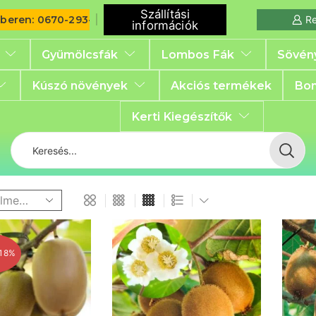
Szállítási
iberen: 0670-293-6792
Re
információk
Gyümölcsfák
Lombos Fák
Sövén
Kúszó növények
Akciós termékek
Bon
Kerti Kiegészítők
 18%