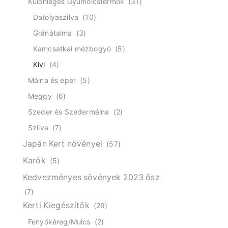
Különleges Gyümölcstermők
(31)
Datolyaszilva
(10)
Gránátalma
(3)
Kamcsatkai mézbogyó
(5)
Kivi
(4)
Málna és eper
(5)
Meggy
(6)
Szeder és Szedermálna
(2)
Szilva
(7)
Japán Kert növényei
(57)
Karók
(5)
Kedvezményes sövények 2023 ősz
(7)
Kerti Kiegészítők
(29)
Fenyőkéreg/Mulcs
(2)