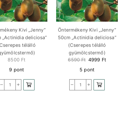
mékeny Kivi „Jenny”
Öntermékeny Kivi „Jenny”
„Actinidia deliciosa”
50cm „Actinidia deliciosa”
Cserepes télálló
(Cserepes télálló
gyümölcstermő)
gyümölcstermő)
8500
Ft
6590
Ft
4999
Ft
9 pont
5 pont