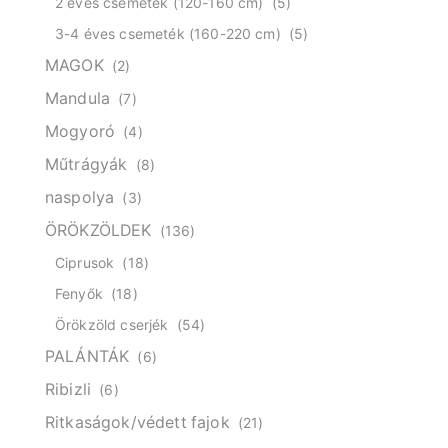
2 éves csemeték (120-160 cm)
(5)
3-4 éves csemeték (160-220 cm)
(5)
MAGOK
(2)
Mandula
(7)
Mogyoró
(4)
Műtrágyák
(8)
naspolya
(3)
ÖRÖKZÖLDEK
(136)
Ciprusok
(18)
Fenyők
(18)
Örökzöld cserjék
(54)
PALÁNTÁK
(6)
Ribizli
(6)
Ritkaságok/védett fajok
(21)