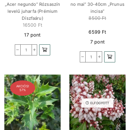
„Acer negundo” Rózsaszín
no mai” 30-40cm „Prunus
levelű juharfa (Prémium
incisa”
8500
Ft
Díszfaáru)
16500
Ft
6599
Ft
17 pont
7 pont
AKCIÓS!
57%
ELFOGYOTT