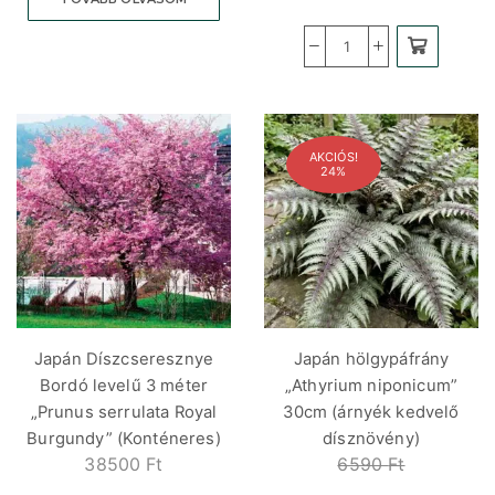
AKCIÓS!
24%
Japán Díszcseresznye
Japán hölgypáfrány
Bordó levelű 3 méter
„Athyrium niponicum”
„Prunus serrulata Royal
30cm (árnyék kedvelő
Burgundy” (Konténeres)
dísznövény)
38500
Ft
6590
Ft