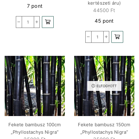
kertészeti áru)
7 pont
44500
Ft
45 pont
ELFOGYOTT
Fekete bambusz 100cm
Fekete bambusz 150cm
„Phyllostachys Nigra”
„Phyllostachys Nigra”