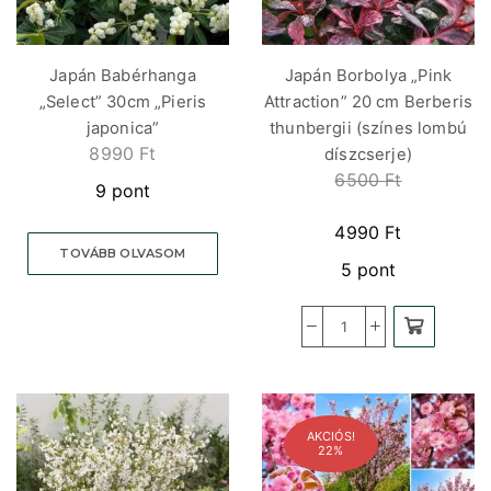
Japán Babérhanga
Japán Borbolya „Pink
„Select” 30cm „Pieris
Attraction” 20 cm Berberis
japonica”
thunbergii (színes lombú
8990
Ft
díszcserje)
6500
Ft
9 pont
4990
Ft
TOVÁBB OLVASOM
5 pont
AKCIÓS!
22%