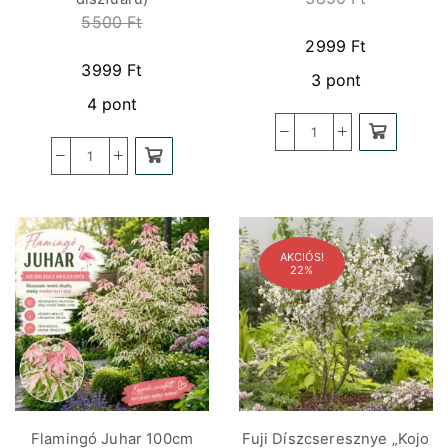
5500
Ft
2999
Ft
3999
Ft
3 pont
4 pont
AKCIÓS!
22%
Flamingó Juhar 100cm
Fuji Díszcseresznye „Kojo