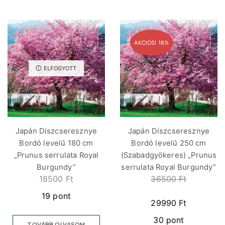
AKCIÓS! 18%
ELFOGYOTT
Japán Díszcseresznye
Japán Díszcseresznye
Bordó levelű 180 cm
Bordó levelű 250 cm
„Prunus serrulata Royal
(Szabadgyökeres) „Prunus
Burgundy”
serrulata Royal Burgundy”
18500
Ft
36500
Ft
19 pont
29990
Ft
30 pont
TOVÁBB OLVASOM