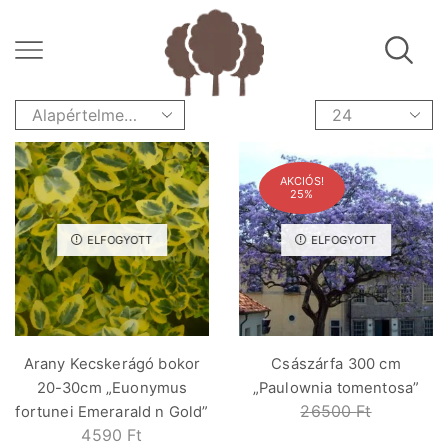
AKCIÓS!
25%
ELFOGYOTT
ELFOGYOTT
Arany Kecskerágó bokor
Császárfa 300 cm
20-30cm „Euonymus
„Paulownia tomentosa”
26500
Ft
fortunei Emerarald n Gold”
4590
Ft