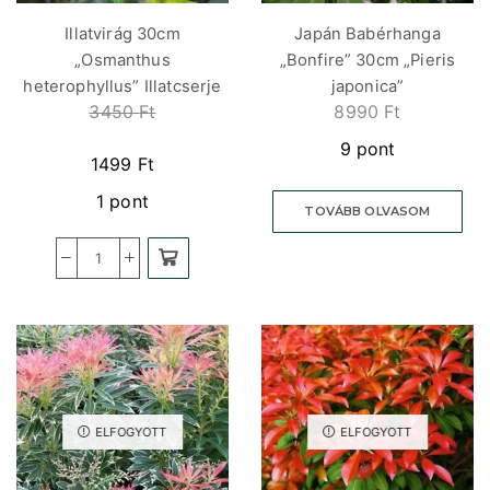
Illatvirág 30cm
Japán Babérhanga
„Osmanthus
„Bonfire” 30cm „Pieris
heterophyllus” Illatcserje
japonica”
3450
Ft
8990
Ft
9 pont
1499
Ft
1 pont
TOVÁBB OLVASOM
ELFOGYOTT
ELFOGYOTT