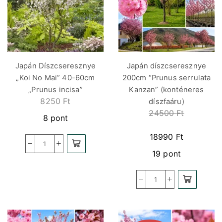
Japán Díszcseresznye
Japán díszcseresznye
„Koi No Mai” 40-60cm
200cm “Prunus serrulata
„Prunus incisa”
Kanzan” (konténeres
8250
Ft
díszfaáru)
24500
Ft
8 pont
18990
Ft
19 pont