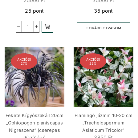
25000
Ft
35000
Ft
25 pont
35 pont
TOVÁBB OLVASOM
AKCIÓS!
AKCIÓS!
27%
22%
Fekete Kígyószakáll 20cm
Flamingó jázmin 10-20 cm
„Ophiopogon planiscapus
„Trachelospermum
Nigrescens” (cserepes
Asiaticum Tricolor”
3850
Ft
díszfűáru)