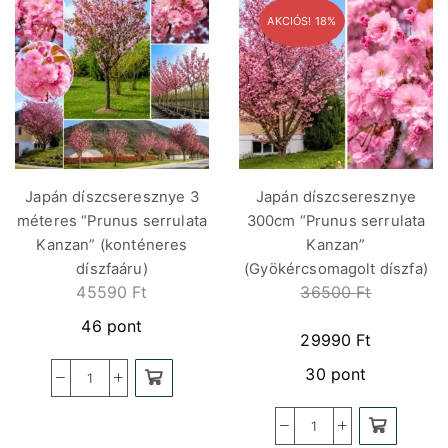
AKCIÓS! 18%
Japán díszcseresznye 3
Japán díszcseresznye
méteres “Prunus serrulata
300cm “Prunus serrulata
Kanzan” (konténeres
Kanzan”
díszfaáru)
(Gyökércsomagolt díszfa)
45590
Ft
36500
Ft
46 pont
29990
Ft
30 pont