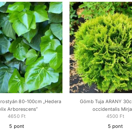
orostyán 80-100cm „Hedera
Gömb Tuja ARANY 30c
elix Arborescens”
occidentalis Mirj
4650
Ft
4500
Ft
5 pont
5 pont