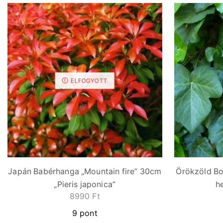
ELFOGYOTT
Japán Babérhanga „Mountain fire” 30cm
Örökzöld B
„Pieris japonica”
h
8990
Ft
9 pont