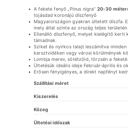
A fekete fenyő „Pinus nigra”
20-30 méter
tojásdad koronájú díszfenyő
Magyarországon gyakran ültetett díszfa. 
mely által szinte az ország teljes területé
Ellenálló díszfenyő, melyet kielégítő ker
támadnak.
Sziket és nyirkos talajt leszámítva minde
karsztvidéken vagy városi körülmények köz
Lombja merev, sötétzöld, törzsén a feketé
Ültetésük ideális ideje Február-április és
Erősen fényigényes, a direkt napfényt kedv
Szállítási méret
Kiszerelés
Közeg
Ültetési
időszak