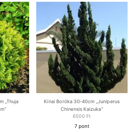
m „Thuja
Kínai Boróka 30-40cm „Juniperus
am”
Chinensis Kaizuka”
6500
Ft
7 pont