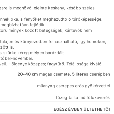
esre is megnövő, eleinte keskeny, később széles
Ennek oka, a fenyőket meghazudtoló tűrőképessége,
n megbízhatóan fejlődik.
ti körülmények között betegségek, kártevők nem
n talajon és környezetben felhasználható, így homokon,
ött is.
s-szürke kéreg mélyen barázdált.
 október-november.
eli. Hőigénye közepes; fagytűrő. Télállósága kiváló!
20-40 cm
magas csemete,
5 liter
es cserépben
műanyag cserepes erős gyökérzettel
tőzeg tartalmú földkeverék
EGÉSZ ÉVBEN ÜLTETHETŐ!