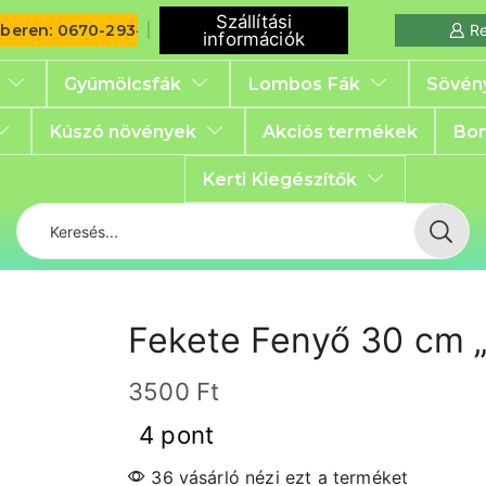
Szállítási
iberen: 0670-293-6792
Re
információk
Gyümölcsfák
Lombos Fák
Sövén
Kúszó növények
Akciós termékek
Bon
Kerti Kiegészítők
Fekete Fenyő 30 cm „
3500
Ft
4 pont
36 vásárló nézi ezt a terméket