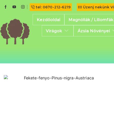
tel: 0670-212-6219
Üzenj nekünk V
Kezdőoldal
Magnóliák / Liliomfák
Virágok
Ázsia Növényei