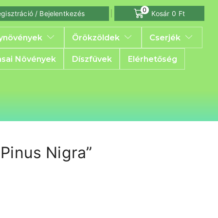
0
gisztráció / Bejelentkezés
Kosár
0
Ft
ynövények
Örökzöldek
Cserjék
sai Növények
Díszfüvek
Elérhetőség
Pinus Nigra”