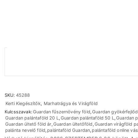
SKU:
45288
Kerti Kiegészítők
,
Marhatrágya és Virágföld
Kulcsszavak:
Guardan fűszernövény föld
,
Guardan gyökérfejlődé
Guardan palántaföld 20 L
,
Guardan palántaföld 50 L
,
Guardan pa
Guardan ültető föld ár
,
Guardan ültetőföld
,
Guardan virágföld p
palánta nevelő föld
,
palántaföld Guardan
,
palántaföld online vás