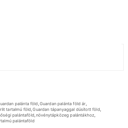
uardan palánta föld
,
Guardan palánta föld ár
,
lit tartalmú föld
,
Guardan tápanyaggal dúsított föld
,
őségi palántaföld
,
növénytápközeg palántákhoz
,
talmú palántaföld