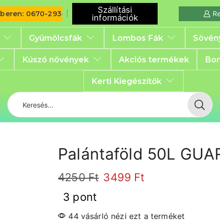
Szállítási
iberen: 0670-293-6792
Re
információk
Gyümölcsfák
Lombos Fák
Sövén
Kúszó növények
Akciós termékek
Bon
Kerti Kiegészítők
Palántaföld 50L GU
4250
Ft
3499
Ft
3 pont
44 vásárló nézi ezt a terméket