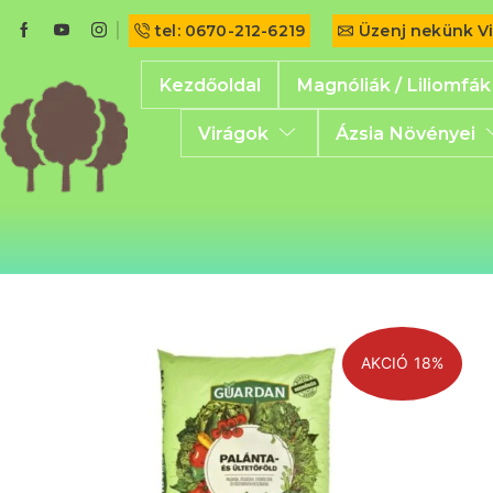
tel: 0670-212-6219
Üzenj nekünk V
Kezdőoldal
Magnóliák / Liliomfák
Virágok
Ázsia Növényei
AKCIÓ 18%