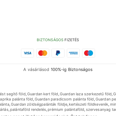
BIZTONSÁGOS
FIZETÉS
A vásárlásod
100%-ig Biztonságos
st segítő föld
,
Guardan kert föld
,
Guardan laza szerkezetű föld
,
G
prika palánta föld
,
Guardan paradicsom palánta föld
,
Guardan per
alánta
,
Guardan zöldségpalánták földje
,
kertészeti földkeverék
,
min
árlás
,
palántaföld rendelés
,
prémium palántaföld
,
szervesanyag tar