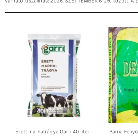
Várható kiszállítás: 2026. SZEPTEMBER 6-26. között. A p
Érett marhatrágya Garri 40 liter
Barna Fenyő