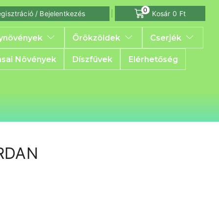
0
gisztráció / Bejelentkezés
Kosár
0
Ft
ynövények
Örökzöldek
Cserjék
sai Növények
Díszfüvek
Elérhetőség
ARDAN