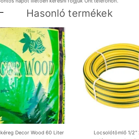
ontos napot illetően keresni fogjuk Önt telefonon.
Hasonló termékek
kéreg Decor Wood 60 Liter
Locsolótömlő 1/2″