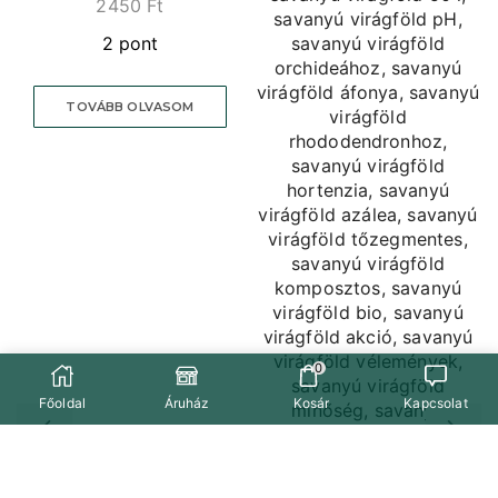
2450
Ft
2 pont
TOVÁBB OLVASOM
0
Főoldal
Áruház
Kosár
Kapcsolat