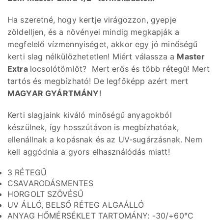
Ha szeretné, hogy kertje virágozzon, gyepje
zöldelljen, és a növényei mindig megkapják a
megfelelő vízmennyiséget, akkor egy jó minőségű
kerti slag nélkülözhetetlen! Miért válassza a
Master
Extra
locsolótömlőt? Mert erős és több rétegű! Mert
tartós és megbízható! De legfőképp azért mert
MAGYAR GYÁRTMÁNY
!
Kerti slagjaink kiváló minőségű anyagokból
készülnek, így hosszútávon is megbízhatóak,
ellenállnak a kopásnak és az UV-sugárzásnak. Nem
kell aggódnia a gyors elhasználódás miatt!
3 RÉTEGŰ
CSAVARODÁSMENTES
HORGOLT SZÖVÉSŰ
UV ÁLLÓ, BELSŐ RÉTEG ALGAÁLLÓ
ANYAG HŐMÉRSÉKLET TARTOMÁNY: -30/+60°C