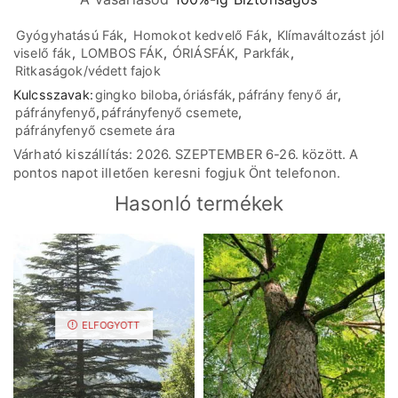
Gyógyhatású Fák
,
Homokot kedvelő Fák
,
Klímaváltozást jól
viselő fák
,
LOMBOS FÁK
,
ÓRIÁSFÁK
,
Parkfák
,
Ritkaságok/védett fajok
Kulcsszavak:
gingko biloba
,
óriásfák
,
páfrány fenyő ár
,
páfrányfenyő
,
páfrányfenyő csemete
,
páfrányfenyő csemete ára
Várható kiszállítás: 2026. SZEPTEMBER 6-26. között. A
pontos napot illetően keresni fogjuk Önt telefonon.
Hasonló termékek
ELFOGYOTT