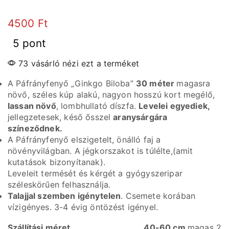
4500
Ft
5 pont
73 vásárló nézi ezt a terméket
A Páfrányfenyő „Ginkgo Biloba”
30 méter
magasra
növő, széles kúp alakú, nagyon hosszú kort megélő,
lassan növő
, lombhullató díszfa.
Levelei egyediek,
jellegzetesek, késő ősszel
aranysárgára
színeződnek.
A Páfrányfenyő elszigetelt, önálló faj a
növényvilágban. A jégkorszakot is túlélte,(amit
kutatások bizonyítanak).
Leveleit termését és kérgét a gyógyszeripar
széleskörűen felhasználja.
Talajjal szemben igénytelen
. Csemete korában
vízigényes. 3-4 évig öntözést igényel.
Szállítási méret
40-60 cm
magas 2