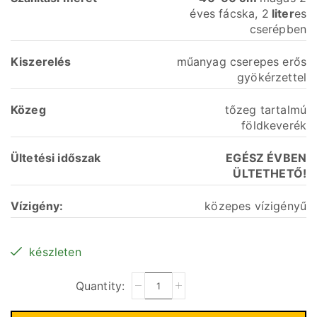
éves fácska, 2
liter
es
cserépben
Kiszerelés
műanyag cserepes erős
gyökérzettel
Közeg
tőzeg tartalmú
földkeverék
Ültetési
időszak
EGÉSZ ÉVBEN
ÜLTETHETŐ!
Vízigény:
közepes vízigényű
készleten