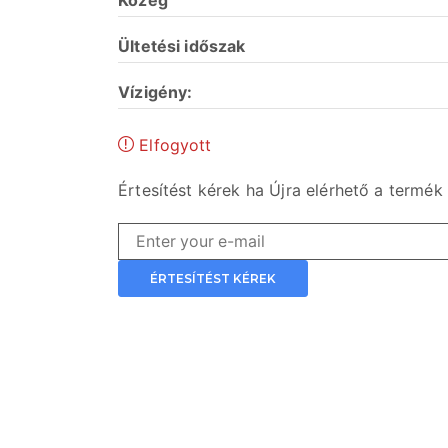
Közeg
Ültetési
időszak
Vízigény:
Elfogyott
Értesítést kérek ha Újra elérhető a termék
ÉRTESÍTÉST KÉREK