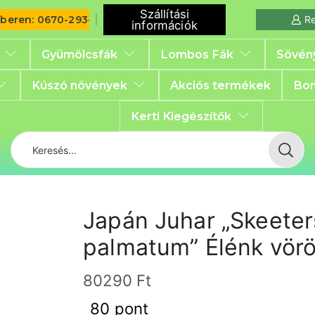
Szállítási
iberen: 0670-293-6792
Re
információk
Gyümölcsfák
Lombos Fák
Sövén
Kúszó növények
Akciós termékek
Bon
Kerti Kiegészítők
Japán Juhar „Skeete
palmatum” Élénk vörö
80290
Ft
80 pont