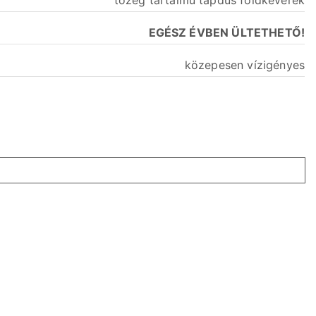
tőzeg tartalmú tápdús földkeverék
EGÉSZ ÉVBEN ÜLTETHETŐ!
közepesen vízigényes