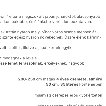
oom” eltér a megszokott japán juharoktól: alacsonyabb
s
, kompaktabb, és élénkebb vörös lombozata van.
lyek aztán nyáron mély-bíbor vörös színbe mennek át.
ek szinte egész nyáron növekednek. Őszre élénk kármin-
velt
szoliter, illetve a japánkertek egyik
n megégnek a levelei.
dísze lehet teraszoknak
, erkélyeknek, nagyobb
200-250 cm
magas
4 éves csemete, átmérő
50 cm,
35 literes
konténerben
műanyag cserepes erős gyökérzettel