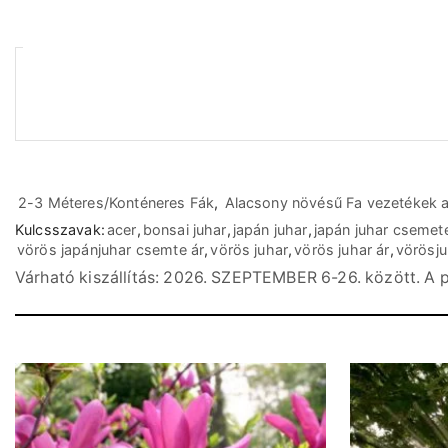
2-3 Méteres/Konténeres Fák
,
Alacsony növésű Fa vezetékek a
Kulcsszavak:
acer
,
bonsai juhar
,
japán juhar
,
japán juhar csemet
vörös japánjuhar csemte ár
,
vörös juhar
,
vörös juhar ár
,
vörösju
Várható kiszállítás: 2026. SZEPTEMBER 6-26. között. A p