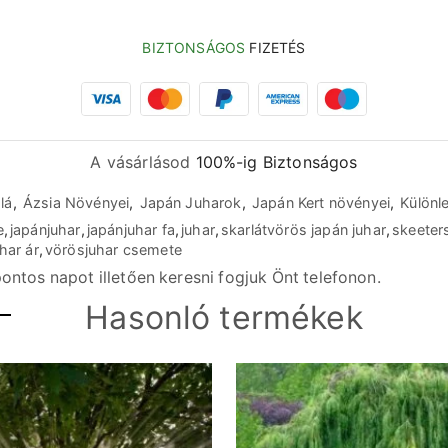
BIZTONSÁGOS
FIZETÉS
A vásárlásod
100%-ig Biztonságos
lá
,
Ázsia Növényei
,
Japán Juharok
,
Japán Kert növényei
,
Különl
e
,
japánjuhar
,
japánjuhar fa
,
juhar
,
skarlátvörös japán juhar
,
skeeter
har ár
,
vörösjuhar csemete
ontos napot illetően keresni fogjuk Önt telefonon.
Hasonló termékek