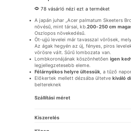
78 vásárló nézi ezt a terméket
A japán juhar „Acer palmatum Skeeters Br
növésű, mint társai, kb.
200-250 cm maga
Oszlopos növekedésű.
Öt-ujjú levelei már tavasszal vörösek, me
Az ágak hegyén az új, fényes, piros level
vörösre vált. Sűrű lombozata van.
Lombkoronájának köszönhetően
igen
ked
legjellegzetesebb eleme.
Félárnyékos helyre ültessük
, a tűző napo
Előkertek mellett dézsába ültetve
kiváló 
beltereknek
Szállítási méret
Kiszerelés