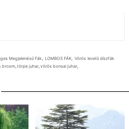
eges Megjelenésű Fák
,
LOMBOS FÁK
,
Vörös levelű díszfák
s broom
,
törpe juhar
,
vörös bonsai juhar
,