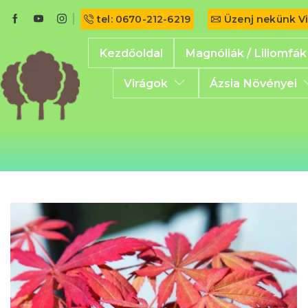
tel: 0670-212-6219
Üzenj nekünk V
Kezdőoldal
Magnóliák / Liliomfák
Virágok
Ázsia Növényei