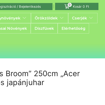
0
gisztráció / Bejelentkezés
Kosár
0
Ft
ynövények
Örökzöldek
Cserjék
sai Növények
Díszfüvek
Elérhetőség
rs Broom” 250cm „Acer
s japánjuhar