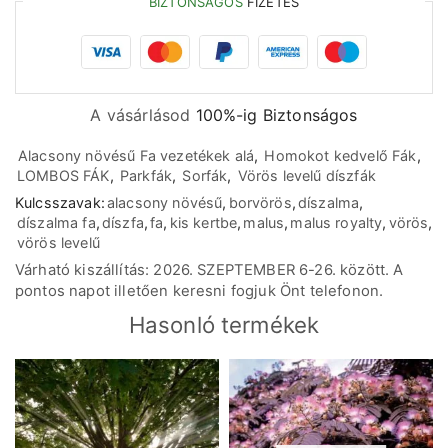
BIZTONSÁGOS
FIZETÉS
A vásárlásod
100%-ig Biztonságos
Alacsony növésű Fa vezetékek alá
,
Homokot kedvelő Fák
,
LOMBOS FÁK
,
Parkfák
,
Sorfák
,
Vörös levelű díszfák
Kulcsszavak:
alacsony növésű
,
borvörös
,
díszalma
,
díszalma fa
,
díszfa
,
fa
,
kis kertbe
,
malus
,
malus royalty
,
vörös
,
vörös levelű
Várható kiszállítás: 2026. SZEPTEMBER 6-26. között. A
pontos napot illetően keresni fogjuk Önt telefonon.
Hasonló termékek