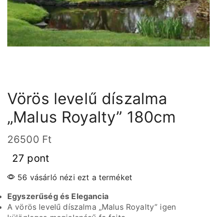
Vörös levelű díszalma
„Malus Royalty” 180cm
26500
Ft
27 pont
56 vásárló nézi ezt a terméket
Egyszerűség és Elegancia
A vörös levelű díszalma „Malus Royalty” igen