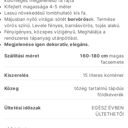
különleges megjelenésű fa fajta
Kifejlett magassága 4-5 méter
Lassú növekedésű lombhullató kis fa.
Májusban nyíló virágai sötét
borvörös
ek. Termése
vörös színű. Levele fényes, barnásvörös, tojás alakú.
Fényigényes, közepes vízigényű. Meghálálja a
rendszeres tápanyag utánpótlást.
Megjelenése igen dekoratív, elegáns.
Szállítási
méret
160-180 cm
magas
facsemete
Kiszerelés
15 literes konténer
Közeg
tőzeg tartalmú tápdús
földkeverék
Ültetési időszak
EGÉSZ ÉVBEN
ÜLTETHETŐ!