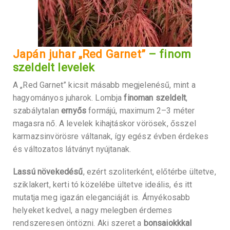
Japán juhar „Red Garnet”
– finom
szeldelt levelek
A „Red Garnet” kicsit másabb megjelenésű, mint a
hagyományos juharok. Lombja
finoman szeldelt
,
szabálytalan
ernyős
formájú, maximum 2–3 méter
magasra nő. A levelek kihajtáskor vörösek, ősszel
karmazsinvörösre váltanak, így egész évben érdekes
és változatos látványt nyújtanak.
Lassú növekedésű
, ezért szoliterként, előtérbe ültetve,
sziklakert, kerti tó közelébe ültetve ideális, és itt
mutatja meg igazán eleganciáját is. Árnyékosabb
helyeket kedvel, a nagy melegben érdemes
rendszeresen öntözni. Aki szeret a
bonsaiokkkal