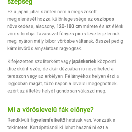
szépség
Ez a japán juhar szintén nem a megszokott
megjelenését hozza: különlegessége az
oszlopos
növekedése, alacsony,
120-180 cm
mérete és az élénk
vörös lombja. Tavasszal fényes piros levelei jelennek
meg, nyáron mély bíbor vörösbe váltanak, ősszel pedig
kárminvörös árnyalatban ragyognak.
Kifejezetten szoliterként vagy
japánkertek
központi
díszeként szép, de akár dézsában is nevelheted a
teraszon vagy az erkélyen. Félárnyékos helyen érzi a
legjobban magát, tűző napon a levelei megéghetnek,
ezért az ültetés helyét gondosan válaszd meg.
Mi a vöröslevelű fák előnye?
Rendkívüli
figyelemfelkeltő
hatásuk van. Vonzzák a
tekintetet. Kertépítésnél ki lehet használni ezt a