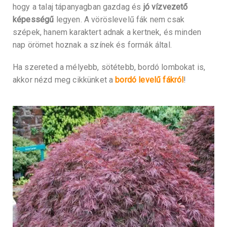
hogy a talaj tápanyagban gazdag és
jó vízvezető
képességű
legyen. A vöröslevelű fák nem csak
szépek, hanem karaktert adnak a kertnek, és minden
nap örömet hoznak a színek és formák által.
Ha szereted a mélyebb, sötétebb, bordó lombokat is,
akkor nézd meg cikkünket a
bordó levelű fákról
!