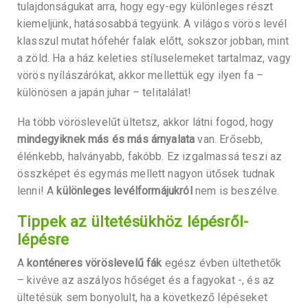
tulajdonságukat arra, hogy egy-egy különleges részt
kiemeljünk, hatásosabbá tegyünk. A világos vörös levél
klasszul mutat hófehér falak előtt, sokszor jobban, mint
a zöld. Ha a ház keleties stíluselemeket tartalmaz, vagy
vörös nyílászárókat, akkor mellettük egy ilyen fa –
különösen a japán juhar – telitalálat!
Ha több vöröslevelűt ültetsz, akkor látni fogod, hogy
mindegyiknek más és más árnyalata
van. Erősebb,
élénkebb, halványabb, fakóbb. Ez izgalmassá teszi az
összképet és egymás mellett nagyon ütősek tudnak
lenni! A
különleges levélformájukról
nem is beszélve.
Tippek az ültetésükhöz lépésről-
lépésre
A
konténeres vöröslevelű fák
egész évben ültethetők
– kivéve az aszályos hőséget és a fagyokat -, és az
ültetésük sem bonyolult, ha a következő lépéseket