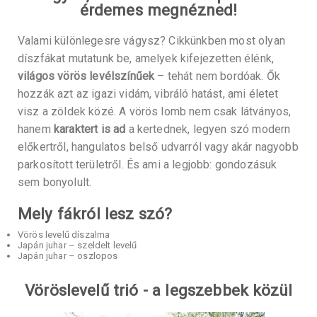
érdemes megnézned!
Valami különlegesre vágysz? Cikkünkben most olyan
díszfákat mutatunk be, amelyek kifejezetten élénk,
világos vörös levélszínűek
– tehát nem bordóak. Ők
hozzák azt az igazi vidám, vibráló hatást, ami életet
visz a zöldek közé. A vörös lomb nem csak látványos,
hanem
karaktert is ad
a kertednek, legyen szó modern
előkertről, hangulatos belső udvarról vagy akár nagyobb
parkosított területről. És ami a legjobb: gondozásuk
sem bonyolult.
Mely fákról lesz szó?
Vörös levelű díszalma
Japán juhar – szeldelt levelű
Japán juhar – oszlopos
Vöröslevelű trió - a legszebbek közül