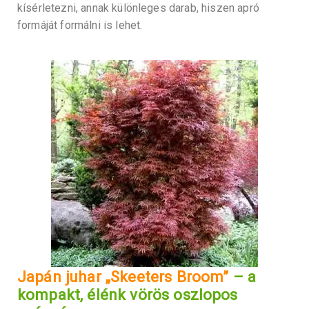
kísérletezni, annak különleges darab, hiszen apró
formáját formálni is lehet.
Japán juhar „Skeeters Broom”
– a
kompakt, élénk vörös oszlopos