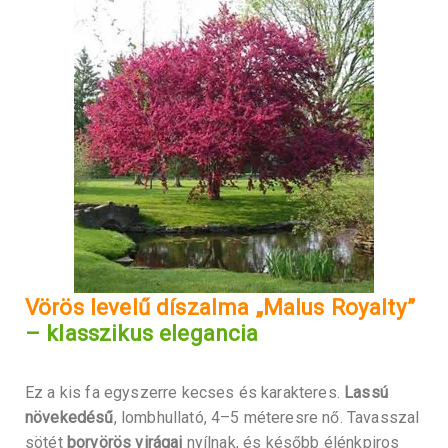
Vörös levelű díszalma „Malus Royalty”
– klasszikus elegancia
Ez a kis fa egyszerre kecses és karakteres.
Lassú
növekedésű
, lombhullató, 4–5 méteresre nő. Tavasszal
sötét
borvörös virágai
nyílnak, és később élénkpiros