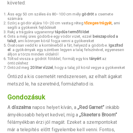
követed:
Áss egy 50 cm széles és 80–100 cm mély
gödröt
a csemete
számára
Szórj a gödör aljára 10–20 cm vastag réteg
tőzeges trágyát
,
ami
segíti a gyökerek fejlődését
Rakj a trágyára ugyanennyi
tápdús termőföldet
Önts a még üres gödörbe egy vödör vizet, ezzel
beiszapolod a
talajt
, ami könnyen körül fogja venni a gyökereket
Óvatosan vedd ki a konténerből a fát, helyezd a gödörbe.
Igazítsd
el
: a gyökérnyak egy szintben legyen a talaj felszínével, egyenesen
álljon a törzs minden oldalról
Töltsd vissza a gödröt földdel, formálj egy kis
tányért
az
öntözéshez
Öntözd meg
20 liter vízzel
, hogy a talaj jól körül vegye a gyökereket
Öntözd a kis csemetét rendszeresen, az elhalt ágakat
metszd le, ha szeretnéd, formázhatod is.
Gondozásuk
A
díszalma
napos helyet kíván, a
„Red Garnet”
inkább
árnyékosabb helyet kedvel, míg a
„Skeeters Broom”
félárnyékban érzi jól magát. Ezeket a szempontokat
már a telepítés előtt figyelembe kell venni. Fontos,