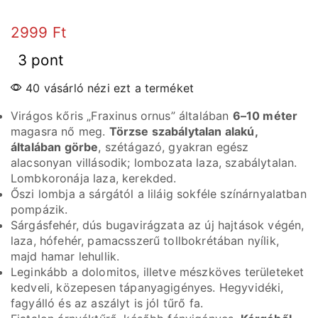
2999
Ft
3 pont
40 vásárló nézi ezt a terméket
Virágos kőris „Fraxinus ornus” általában
6–10 méter
magasra nő meg.
Törzse szabálytalan alakú,
általában görbe
, szétágazó, gyakran egész
alacsonyan villásodik; lombozata laza, szabálytalan.
Lombkoronája laza, kerekded.
Őszi lombja a sárgától a liláig sokféle színárnyalatban
pompázik.
Sárgásfehér, dús bugavirágzata az új hajtások végén,
laza, hófehér, pamacsszerű tollbokrétában nyílik,
majd hamar lehullik.
Leginkább a dolomitos, illetve mészköves területeket
kedveli, közepesen tápanyagigényes. Hegyvidéki,
fagyálló és az aszályt is jól tűrő fa.