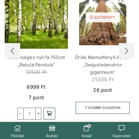
ELFOGYOTT
Közönséges nyírfa 150cm
Óriás Mamutfenyő 60 cm
„Betula Pendula”
„Sequoiadendron
12500
Ft
giganteum”
25500
Ft
6999
Ft
26 pont
7 pont
TOVÁBB OLVASOM
0
Főoldal
Áruház
Kosár
Kapcsolat