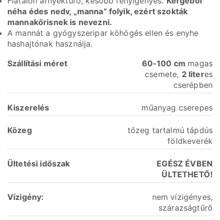
Fiatalon árnyéktűrő, később fényigényes.
Kérgéből
néha édes nedv, „manna” folyik, ezért szokták
mannakőrisnek is nevezni.
A mannát a gyógyszeripar köhögés ellen és enyhe
hashajtónak használja.
Szállítási
méret
60-100 cm
magas
csemete,
2 liter
es
cserépben
Kiszerelés
műanyag cserepes
Közeg
tőzeg tartalmú tápdús
földkeverék
Ültetési időszak
EGÉSZ ÉVBEN
ÜLTETHETŐ!
Vízigény:
nem vízigényes,
szárazságtűrő