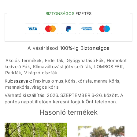
BIZTONSÁGOS
FIZETÉS
A vásárlásod
100%-ig Biztonságos
Akciós Termékek
,
Erdei fák
,
Gyógyhatású Fák
,
Homokot
kedvelő Fák
,
Klímaváltozást jól viselő fák
,
LOMBOS FÁK
,
Parkfák
,
Virágzó díszfák
Kulcsszavak:
Fraxinus ornus
,
kőris
,
kőrisfa
,
manna kőris
,
mannakőris
,
virágos kőris
Várható kiszállítás: 2026. SZEPTEMBER 6-26. között. A
pontos napot illetően keresni fogjuk Önt telefonon.
Hasonló termékek