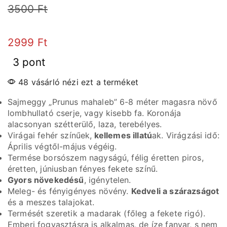
3500
Ft
2999
Ft
3 pont
48 vásárló nézi ezt a terméket
Sajmeggy „Prunus mahaleb” 6-8 méter magasra növő
lombhullató cserje, vagy kisebb fa. Koronája
alacsonyan szétterülő, laza, terebélyes.
Virágai fehér színűek,
kellemes illatú
ak. Virágzási idő:
Április végtől-május végéig.
Termése borsószem nagyságú, félig éretten piros,
éretten, júniusban fényes fekete színű.
Gyors növekedésű
, igénytelen.
Meleg- és fényigényes növény.
Kedveli a szárazságot
és a meszes talajokat.
Termését szeretik a madarak (főleg a fekete rigó).
Emberi fogyasztásra is alkalmas, de íze fanyar, s nem