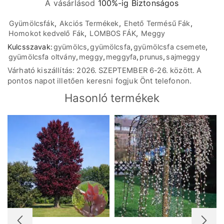
A vásárlásod
100%-ig Biztonságos
Gyümölcsfák
,
Akciós Termékek
,
Ehető Termésű Fák
,
Homokot kedvelő Fák
,
LOMBOS FÁK
,
Meggy
Kulcsszavak:
gyümölcs
,
gyümölcsfa
,
gyümölcsfa csemete
,
gyümölcsfa oltvány
,
meggy
,
meggyfa
,
prunus
,
sajmeggy
Várható kiszállítás: 2026. SZEPTEMBER 6-26. között. A
pontos napot illetően keresni fogjuk Önt telefonon.
Hasonló termékek