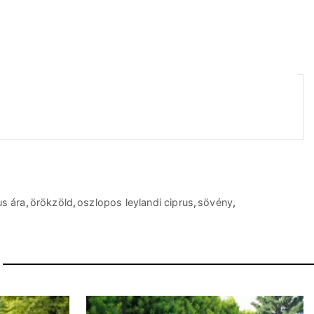
us ára
,
örökzöld
,
oszlopos leylandi ciprus
,
sövény
,