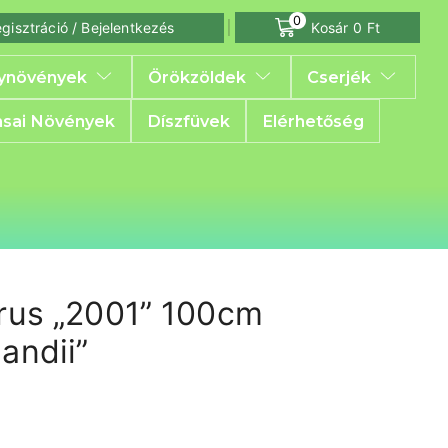
0
gisztráció / Bejelentkezés
Kosár
0
Ft
ynövények
Örökzöldek
Cserjék
sai Növények
Díszfüvek
Elérhetőség
prus „2001” 100cm
andii”