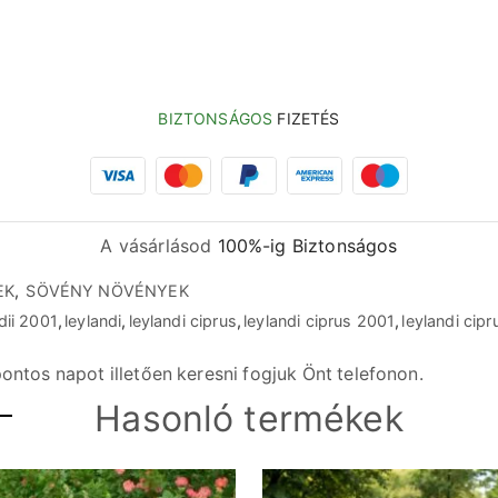
BIZTONSÁGOS
FIZETÉS
A vásárlásod
100%-ig Biztonságos
EK
,
SÖVÉNY NÖVÉNYEK
dii 2001
,
leylandi
,
leylandi ciprus
,
leylandi ciprus 2001
,
leylandi cipr
ontos napot illetően keresni fogjuk Önt telefonon.
Hasonló termékek