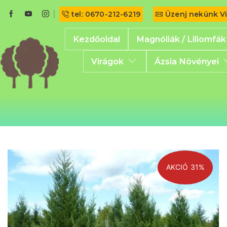
tel: 0670-212-6219
Üzenj nekünk V
Kezdőoldal
Magnóliák / Liliomfák
Virágok
Ázsia Növényei
AKCIÓ 31%