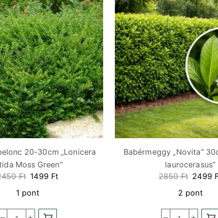
pelonc 20-30cm „Lonicera
Babérmeggy „Novita” 30
itida Moss Green”
laurocerasus”
2450
Ft
1499
Ft
2850
Ft
2499
1 pont
2 pont