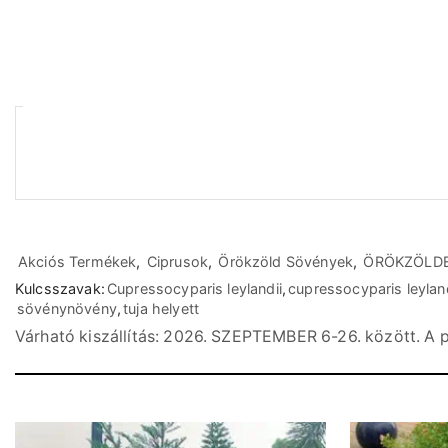
Akciós Termékek
,
Ciprusok
,
Örökzöld Sövények
,
ÖRÖKZÖLD
Kulcsszavak:
Cupressocyparis leylandii
,
cupressocyparis leylan
sövénynövény
,
tuja helyett
Várható kiszállítás: 2026. SZEPTEMBER 6-26. között. A p