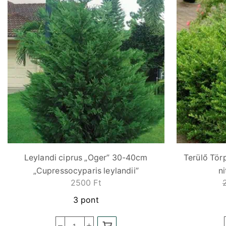
Leylandi ciprus „Oger” 30-40cm
Terülő Tör
„Cupressocyparis leylandii”
n
2500
Ft
3 pont