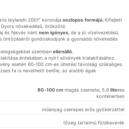
ris leylandii 2001” koronája
oszlopos formájú.
Kifejlett
. Gyors növekedésű, örökzöld.
aj és fekvés iránt
nem igényes,
de a jó vízelvezetésű,
res öntözéséről gondoskodjunk a gyorsabb növekedés
ó. Betegségekkel szemben
ellenálló
.
lakítása érdekében a nyírt sövények kialakításához.
övény esetén 60-100 cm-es ültetési távolság szükséges.
rzses fa is nevelhető belőle, az alsóbb ágak
80-100 cm
magas csemete, 5,6
liter
es
konténerben
műanyag cserepes erős gyökérzettel
tőzeg tartalmú földkeverék