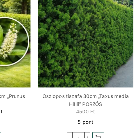
cm „Prunus
Oszlopos tiszafa 30cm „Taxus media
Hillii” PORZÓS
Ft
4500
Ft
5 pont