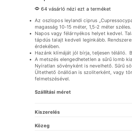
64 vásárló nézi ezt a terméket
Az oszlopos leylandi ciprus „Cupressocypa
magasság 10-15 méter, 1,5-2 méter széles
Napos vagy félárnyékos helyet kedvel. Tal
tápdús talajt kedveli leginkább. Rendsze
érdekében.
Hazánk klímáját jól bírja, teljesen téláll
A metszés elengedhetetlen a sűrű lomb kia
Nyíratlan sövényként is nevelhető. Sűrű s
Ültethető önállóan is szoliterként, vagy tö
felmetszésével.
Szállítási méret
Kiszerelés
Közeg