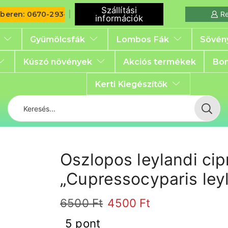
Szállítási
iberen: 0670-293-6792
Re
információk
Gyümölcsfák
Lombos Fák
Sövén
Kúszó növények
Akciós termékek
Bon
Kerti Kiegészítők
Oszlopos leylandi ci
„Cupressocyparis leyl
6500
Ft
4500
Ft
5 pont