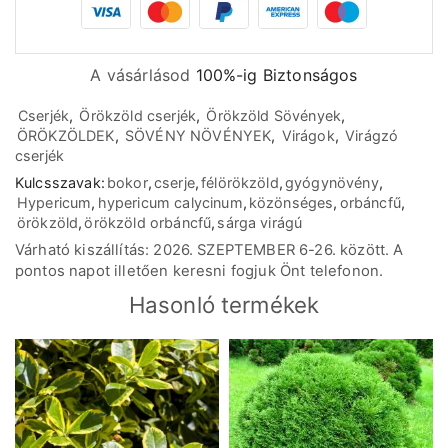
A vásárlásod
100%-ig Biztonságos
Cserjék
,
Örökzöld cserjék
,
Örökzöld Sövények
,
ÖRÖKZÖLDEK
,
SÖVÉNY NÖVÉNYEK
,
Virágok
,
Virágzó
cserjék
Kulcsszavak:
bokor
,
cserje
,
félörökzöld
,
gyógynövény
,
Hypericum
,
hypericum calycinum
,
közönséges
,
orbáncfű
,
örökzöld
,
örökzöld orbáncfű
,
sárga virágú
Várható kiszállítás: 2026. SZEPTEMBER 6-26. között. A
pontos napot illetően keresni fogjuk Önt telefonon.
Hasonló termékek