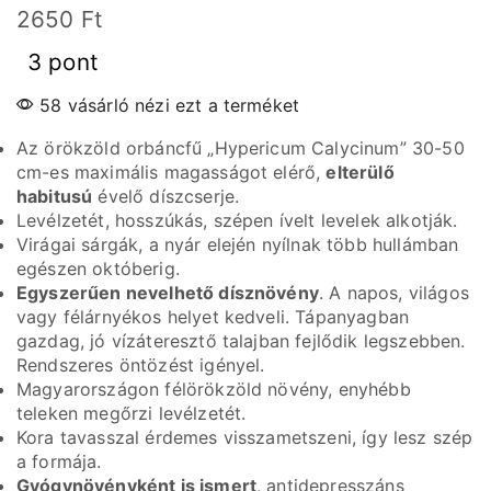
2650
Ft
3 pont
58 vásárló nézi ezt a terméket
Az örökzöld orbáncfű „Hypericum Calycinum” 30-50
cm-es maximális magasságot elérő,
elterülő
habitusú
évelő díszcserje.
Levélzetét, hosszúkás, szépen ívelt levelek alkotják.
Virágai sárgák, a nyár elején nyílnak több hullámban
egészen októberig.
Egyszerűen nevelhető dísznövény
. A napos, világos
vagy félárnyékos helyet kedveli. Tápanyagban
gazdag, jó vízáteresztő talajban fejlődik legszebben.
Rendszeres öntözést igényel.
Magyarországon félörökzöld növény, enyhébb
teleken megőrzi levélzetét.
Kora tavasszal érdemes visszametszeni, így lesz szép
a formája.
Gyógynövényként is ismert
, antidepresszáns