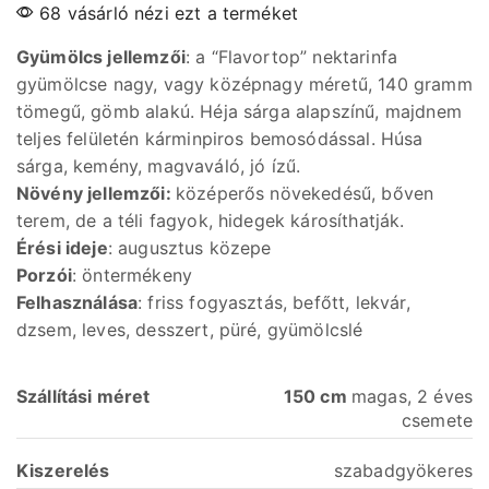
68 vásárló nézi ezt a terméket
Gyümölcs jellemzői
: a “Flavortop” nektarinfa
gyümölcse nagy, vagy középnagy méretű, 140 gramm
tömegű, gömb alakú. Héja sárga alapszínű, majdnem
teljes felületén kárminpiros bemosódással. Húsa
sárga, kemény, magvaváló, jó ízű.
Növény jellemzői:
középerős növekedésű, bőven
terem, de a téli fagyok, hidegek károsíthatják.
Érési ideje
: augusztus közepe
Porzói
: öntermékeny
Felhasználása
: friss fogyasztás, befőtt, lekvár,
dzsem, leves, desszert, püré, gyümölcslé
Szállítási
méret
150 cm
magas, 2 éves
csemete
Kiszerelés
szabadgyökeres