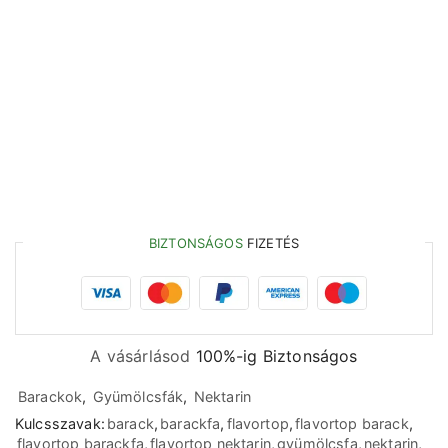
BIZTONSÁGOS
FIZETÉS
A vásárlásod
100%-ig Biztonságos
Barackok
,
Gyümölcsfák
,
Nektarin
Kulcsszavak:
barack
,
barackfa
,
flavortop
,
flavortop barack
,
flavortop barackfa
,
flavortop nektarin
,
gyümölcsfa
,
nektarin
,