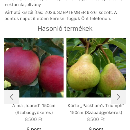
nektarinfa
,
oltvány
Várható kiszállítás: 2026. SZEPTEMBER 6-26. között. A
pontos napot illetően keresni fogjuk Önt telefonon.
Hasonló termékek
Alma „Idared” 150cm
Körte „Packham’s Triumph”
(Szabadgyökeres)
150cm (Szabadgyökeres)
8500
Ft
8500
Ft
9 pont
9 pont