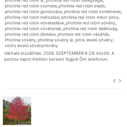
photinia red robin ár
,
photinia red robin betegségei
,
photinia red robin csemete
,
photinia red robin eladó
,
photinia red robin gondozása
,
photinia red robin konténeres
,
photinia red robin metszése
,
photinia red robin mikor piros
,
photinia red robin növekedése
,
photinia red robin sövény
,
photinia red robin sövénynek
,
photinia red robin télállóság
,
photinia red robin ültetése
,
photinia red robin vásárlás
,
Photinia sövény
,
photinia sövény ár
,
piros levelű sövény
,
vörös levelű sövénynövény
Várható kiszállítás: 2026. SZEPTEMBER 6-26. között. A
pontos napot illetően keresni fogjuk Önt telefonon.
Akár tetszhet...