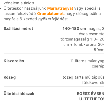
védelem ajánlott.
Ültetéskor használjunk
Marhatrágyát
vagy speciális
lassan felszívódó
Granulátumot,
hogy elősegítsük a
megfelelő kezdeti gyökérfejlődést
Szállítási
méret
140-180 cm
magas, 3
éves csemete
törzsmagasság 110-120
cm + lombkorona 30-
50cm
Kiszerelés
11 literes műanyag
cserép
Közeg
tőzeg tartalmú tápdús
földkeverék
Ültetési időszak
EGÉSZ ÉVBEN
ÜLTETHETŐ!