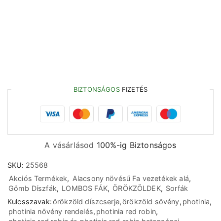
BIZTONSÁGOS
FIZETÉS
A vásárlásod
100%-ig Biztonságos
SKU:
25568
Akciós Termékek
,
Alacsony növésű Fa vezetékek alá
,
Gömb Díszfák
,
LOMBOS FÁK
,
ÖRÖKZÖLDEK
,
Sorfák
Kulcsszavak:
örökzöld díszcserje
,
örökzöld sövény
,
photinia
,
photinia növény rendelés
,
photinia red robin
,