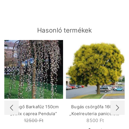
Hasonló termékek
Csüngő Barkafűz 150cm
Bugás csörgőfa 160 cm
„Salix caprea Pendula”
„Koelreuteria paniculata”
12500
Ft
8500
Ft