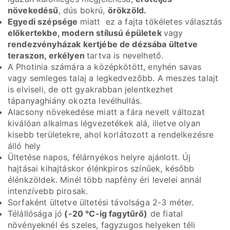
növekedésű
, dús bokrú,
örökzöld.
Egyedi szépsége
miatt ez a fajta tökéletes választás
előkertekbe, modern stílusú épületek
vagy
rendezvényházak kertjébe de dézsába ültetve
teraszon, erkélyen
tartva is nevelhető.
A Photinia számára a középkötött, enyhén savas
vagy semleges talaj a legkedvezőbb. A meszes talajt
is elviseli, de ott gyakrabban jelentkezhet
tápanyaghiány okozta levélhullás.
Alacsony növekedése miatt a fára nevelt változat
kiválóan alkalmas légvezetékek alá, illetve olyan
kisebb területekre, ahol korlátozott a rendelkezésre
álló hely
Ültetése napos, félárnyékos helyre ajánlott. Új
hajtásai kihajtáskor élénkpiros színűek, később
élénkzöldek. Minél több napfény éri levelei annál
intenzívebb pirosak.
Sorfaként ültetve ültetési távolsága 2-3 méter.
Télállósága jó
(-20 °C-ig fagytűrő)
de fiatal
növényeknél és szeles, fagyzugos helyeken téli