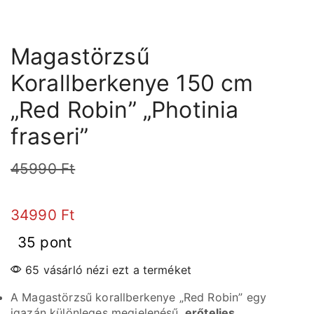
Magastörzsű
Korallberkenye 150 cm
„Red Robin” „Photinia
fraseri”
45990
Ft
34990
Ft
35 pont
65 vásárló nézi ezt a terméket
A Magastörzsű korallberkenye „Red Robin” egy
igazán különleges megjelenésű,
erőteljes