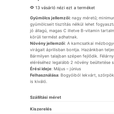
13 vásárló nézi ezt a terméket
Gyümölcs jellemzői:
nagy méretű; minimum
gyümölcseit tisztítás nélkül lehet fogyasz
jó állagú, magas C illetve B-vitamin tarta
körüli termést adhatnak.
Növény jellemzői
: A kamcsatkai mézbogyó
virágait áprilisban bontja. Hazánkban teljes
Bármilyen talajban szépen fejlődik. Félárn
eléréséhez legalább 2 növény beültetése 
Érési ideje
: Május – június
Felhasználása
: Bogyóiból lekvárt, szörpök
is kiváló.
Szállítási
méret
Kiszerelés