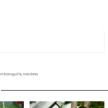
mézbogyófa
,
mézédes