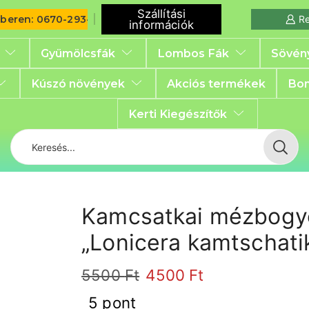
Szállítási
iberen: 0670-293-6792
Re
információk
Gyümölcsfák
Lombos Fák
Sövén
Kúszó növények
Akciós termékek
Bon
Kerti Kiegészítők
Kamcsatkai mézbogyó
„Lonicera kamtschati
5500
Ft
4500
Ft
5 pont