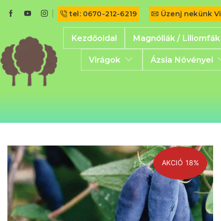
tel: 0670-212-6219
Üzenj nekünk V
Kezdőoldal
Magnóliák / Liliomfák
Virágok
Ázsia Növényei
AKCIÓ 18%