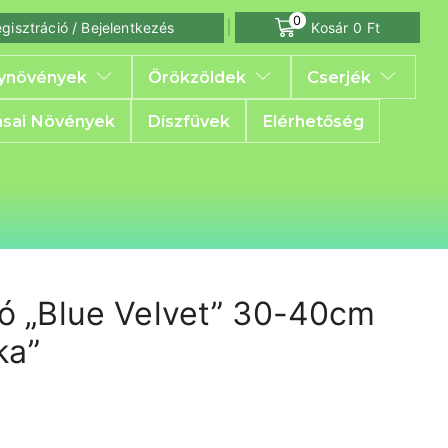
0
gisztráció / Bejelentkezés
Kosár
0
Ft
ynövények
Örökzöldek
Cserjék
sai Növények
Díszfüvek
Elérhetőség
 „Blue Velvet” 30-40cm
ka”