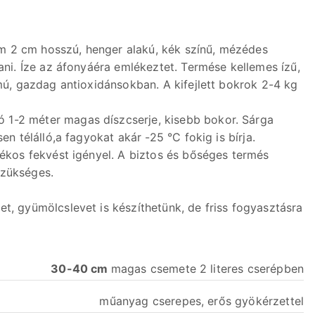
 2 cm hosszú, henger alakú, kék színű, mézédes
tani. Íze az áfonyáéra emlékeztet. Termése kellemes ízű,
lmú, gazdag antioxidánsokban. A kifejlett bokrok 2-4 kg
 1-2 méter magas díszcserje, kisebb bokor. Sárga
en télálló,a fagyokat akár -25 °C fokig is bírja.
yékos fekvést igényel. A biztos és bőséges termés
szükséges.
et, gyümölcslevet is készíthetünk, de friss fogyasztásra
30-40 cm
magas csemete 2 literes cserépben
műanyag cserepes, erős gyökérzettel