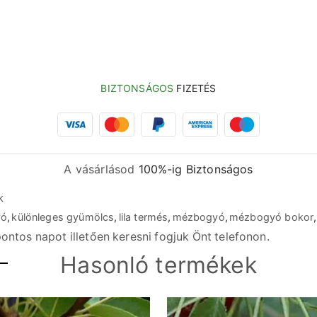
BIZTONSÁGOS
FIZETÉS
A vásárlásod
100%-ig Biztonságos
k
yó
,
különleges gyümölcs
,
lila termés
,
mézbogyó
,
mézbogyó bokor
,
ontos napot illetően keresni fogjuk Önt telefonon.
Hasonló termékek