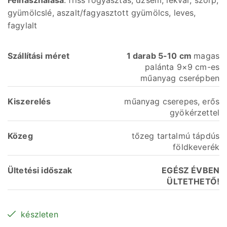
gyümölcslé, aszalt/fagyasztott gyümölcs, leves,
fagylalt
Szállítási
méret
1 darab 5-10 cm
magas
palánta 9×9 cm-es
műanyag cserépben
Kiszerelés
műanyag cserepes, erős
gyökérzettel
Közeg
tőzeg tartalmú tápdús
földkeverék
Ültetési időszak
EGÉSZ ÉVBEN
ÜLTETHETŐ!
készleten