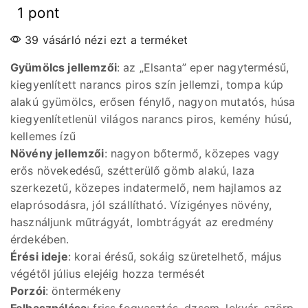
1 pont
39 vásárló nézi ezt a terméket
Gyümölcs jellemzői
: az „Elsanta” eper nagytermésű,
kiegyenlített narancs piros szín jellemzi, tompa kúp
alakú gyümölcs, erősen fénylő, nagyon mutatós, húsa
kiegyenlítetlenül világos narancs piros, kemény húsú,
kellemes ízű
Növény jellemzői
: nagyon bőtermő, közepes vagy
erős növekedésű, szétterülő gömb alakú, laza
szerkezetű, közepes indatermelő, nem hajlamos az
elaprósodásra, jól szállítható. Vízigényes növény,
használjunk műtrágyát, lombtrágyát az eredmény
érdekében.
Érési ideje
: korai érésű, sokáig szüretelhető, május
végétől július elejéig hozza termését
Porzói
: öntermékeny
Felhasználása
: friss fogyasztás, dzsem, lekvár, szörp,