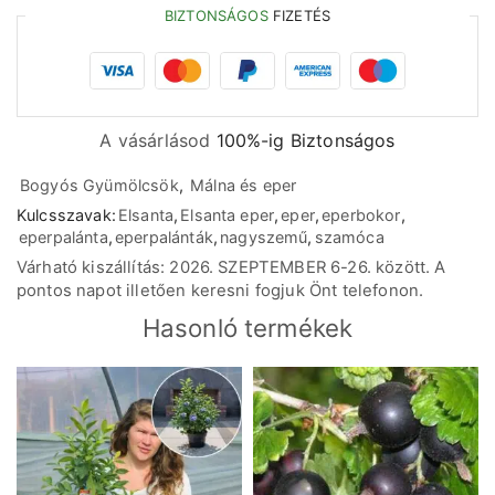
BIZTONSÁGOS
FIZETÉS
A vásárlásod
100%-ig Biztonságos
Bogyós Gyümölcsök
,
Málna és eper
Kulcsszavak:
Elsanta
,
Elsanta eper
,
eper
,
eperbokor
,
eperpalánta
,
eperpalánták
,
nagyszemű
,
szamóca
Várható kiszállítás: 2026. SZEPTEMBER 6-26. között. A
pontos napot illetően keresni fogjuk Önt telefonon.
Hasonló termékek