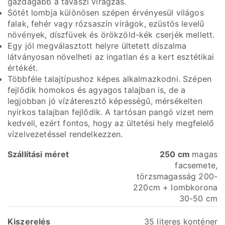
gazdagabb a tavaszi virágzás.
Sötét lombja különösen szépen érvényesül világos
falak, fehér vagy rózsaszín virágok, ezüstös levelű
növények, díszfüvek és örökzöld-kék cserjék mellett.
Egy jól megválasztott helyre ültetett díszalma
látványosan növelheti az ingatlan és a kert esztétikai
értékét.
Többféle talajtípushoz képes alkalmazkodni. Szépen
fejlődik homokos és agyagos talajban is, de a
legjobban jó vízáteresztő képességű, mérsékelten
nyirkos talajban fejlődik. A tartósan pangó vizet nem
kedveli, ezért fontos, hogy az ültetési hely megfelelő
vízelvezetéssel rendelkezzen.
Szállítási
méret
250 cm
magas
facsemete,
törzsmagasság 200-
220cm + lombkorona
30-50 cm
Kiszerelés
35 literes konténer