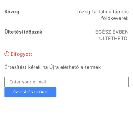
Közeg
tőzeg tartalmú tápdús
földkeverék
Ültetési időszak
EGÉSZ ÉVBEN
ÜLTETHETŐ!
Elfogyott
Értesítést kérek ha Újra elérhető a termék
ÉRTESÍTÉST KÉREK