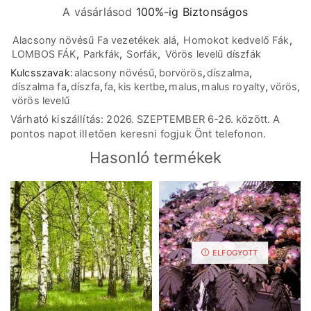
A vásárlásod
100%-ig Biztonságos
Alacsony növésű Fa vezetékek alá
,
Homokot kedvelő Fák
,
LOMBOS FÁK
,
Parkfák
,
Sorfák
,
Vörös levelű díszfák
Kulcsszavak:
alacsony növésű
,
borvörös
,
díszalma
,
díszalma fa
,
díszfa
,
fa
,
kis kertbe
,
malus
,
malus royalty
,
vörös
,
vörös levelű
Várható kiszállítás: 2026. SZEPTEMBER 6-26. között. A
pontos napot illetően keresni fogjuk Önt telefonon.
Hasonló termékek
ELFOGYOTT