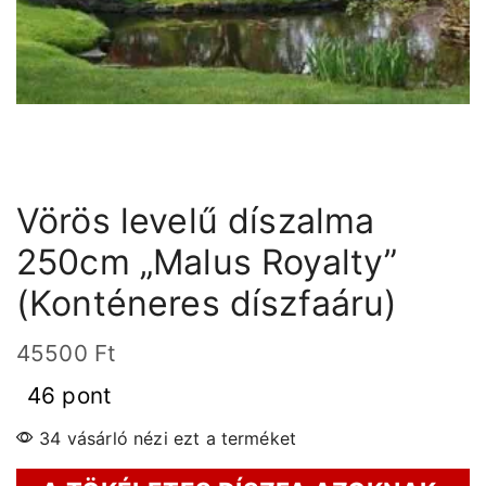
Vörös levelű díszalma
250cm „Malus Royalty”
(Konténeres díszfaáru)
45500
Ft
46 pont
34 vásárló nézi ezt a terméket