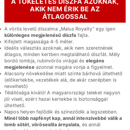
A TÖKÉLETES DÍSZFA AZOKNAK,
AKIK NEM ÉRIK BE AZ
ÁTLAGOSSAL
A vörös levelű díszalma „Malus Royalty” egy igen
különleges megjelenésű díszfa
fajta.
Kifejlett magassága 4-5 méter.
Ideális választás azoknak, akik nem szeretnének
átlagos, minden kertben megtalálható díszfát. Mély
bordó lombja, rubinvörös virágai és
elegáns
megjelenése
azonnal magára vonja a figyelmet.
Alacsony növekedése miatt szinte bárhová ültethető
(előkertekbe, vezetékek alá, de akár cserépben is
nevelhető)
Télállósága kiváló! A magyarországi teleket nagyon
jól viseli, ezért hazai kertekbe is biztonsággal
ültethető.
Napos helyen fejlődik és színeződik a legszebben.
Minél több napfényt kap, annál intenzívebbé válik a
lomb sötét, vöröseslila árnyalata
, és annál