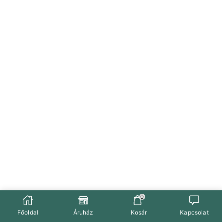
0
Főoldal
Áruház
Kosár
Kapcsolat