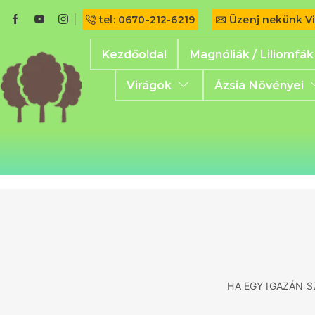
tel: 0670-212-6219
Üzenj nekünk V
Kezdőoldal
Magnóliák / Liliomfák
Virágok
Ázsia Növényei
HA EGY IGAZÁN 