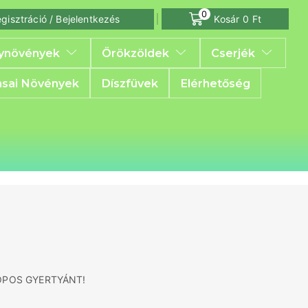
0
gisztráció / Bejelentkezés
Kosár
0
Ft
ynövények
Örökzöldek
Cserjék
sai Növények
Díszfüvek
Elérhetőség
OPOS GYERTYÁNT!