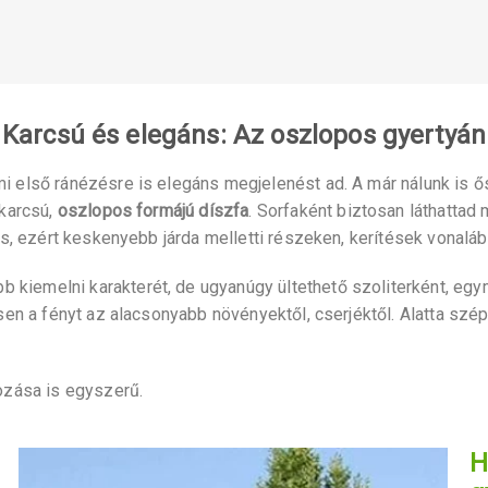
Karcsú és elegáns: Az oszlopos gyertyán
mi első ránézésre is elegáns megjelenést ad. A már nálunk is 
karcsú,
oszlopos formájú díszfa
. Sorfaként biztosan láthattad
os, ezért keskenyebb járda melletti részeken, kerítések vonaláb
bb kiemelni karakterét, de ugyanúgy ültethető szoliterként, eg
sen a fényt az alacsonyabb növényektől, cserjéktől. Alatta szép
dozása is egyszerű.
H