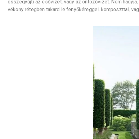
összegyűjti az esővizet, vagy az öntözővizet. Nem hagyja,
vékony rétegben takard le fenyőkéreggel, komposzttal, vag