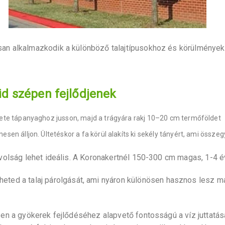
san alkalmazkodik a különböző talajtípusokhoz és körülményekh
áid szépen fejlődjenek
emete tápanyaghoz jusson, majd a trágyára rakj 10–20 cm termőföldet
sen álljon. Ültetéskor a fa körül alakíts ki sekély tányért, ami összeg
ávolság lehet ideális. A Koronakertnél 150-300 cm magas, 1-4 
theted a talaj párolgását, ami nyáron különösen hasznos lesz 
zen a gyökerek fejlődéséhez alapvető fontosságú a víz juttatása