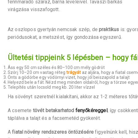
fennmaradó száraz, barna leveleivel. Tavaszi barkás
virágzása visszafogott.
Az oszlopos gyertyán nemcsak szép, de
praktikus
is: gyor
periódusokat, a metszést, így gondozása egyszerű.
Ültetési tippjeink 5 lépésben – hogy f
Áss egy 50 cm széles és 80–100 cm mély gödröt
Szórj 10–20 cm vastag réteg
trágyát
az aljára, hogy a fiatal cs
Önts a gödörbe egy vödörnyi vizet, hogy jól beiszapold a talajt
Helyezd bele a fát. Nézd meg minden oldalról, hogy a törzse egyene
Telepítés után locsold meg kb. 20 liter vízzel
Ha sövényt szeretnél kialakítani, akkor az 1-2 méteres tőt
A csemete
tövét betakarhatod
fenyőkéreggel
, így csökken
táplálva a talajt és a facsemetéd gyökerét.
A
fiatal növény rendszeres öntözésére
figyelnünk kell, his