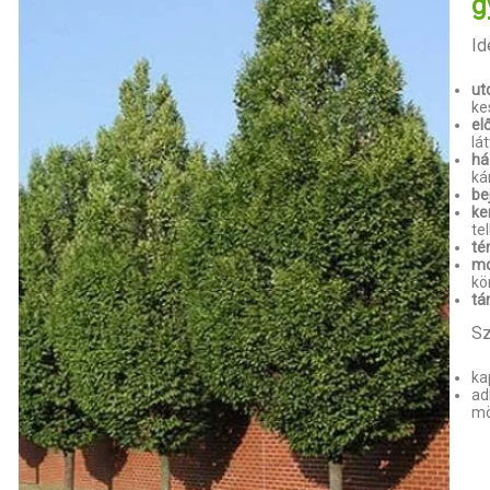
g
Id
ut
ke
el
lá
há
ká
be
ke
te
té
mo
kö
tá
Sz
ka
ad
mö