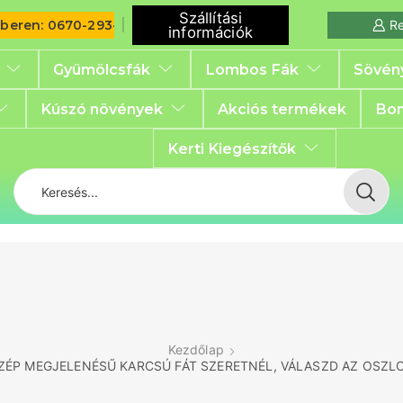
Szállítási
iberen: 0670-293-6792
Re
információk
Gyümölcsfák
Lombos Fák
Sövén
Kúszó növények
Akciós termékek
Bon
Kerti Kiegészítők
Kezdőlap
SZÉP MEGJELENÉSŰ KARCSÚ FÁT SZERETNÉL, VÁLASZD AZ OSZL