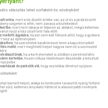
yertyánt?
eális választás lehet sorfaként és sövényként:
cafrontra
, mert erős díszítő értéke van, az út és a járda közötti
skeny szigeten is elfér, nem zavarja a közlekedést
őkertbe
, mert nem takarja el teljesen az ablakot, mégis kellemes
tványt nyújt a ház utcafronti fala előtt
z melletti ágyásba
, hiszen nem kell félnünk attól, hogy a gyökere
rt tesz az építményben
járathoz
, ha szeretnénk karakteressé tenni a kapu környékét
rítés mellé
, mert megfelelő helyet hagyva nem nő a szomszéd
lkére
relválasztónak
, ha a kerti elemeket is zöldben szeretnéd látni
dern kertekbe
, hiszen stílusa tökéletesen illeszkedik a letisztult
rnyezetbe
rsasházak és parkolók elé
, hogy esztétikai élményt nyújtson
oliterként:
phat kiemelt helyet, alakja és lombszíne tavasztól-nyárig feltűnő
hat sűrű, kellemes árnyalatú hátteret is alacsonyabb növények
gött