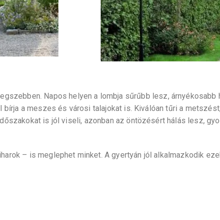
 legszebben. Napos helyen a lombja sűrűbb lesz, árnyékosabb 
 bírja a meszes és városi talajokat is. Kiválóan tűri a metszést
dőszakokat is jól viseli, azonban az öntözésért hálás lesz, gyor
iharok – is meglephet minket. A gyertyán jól alkalmazkodik ez