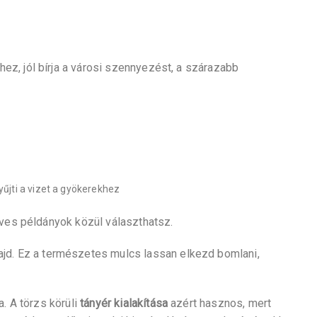
ez, jól bírja a városi szennyezést, a szárazabb
yűjti a vizet a gyökerekhez
éves példányok közül választhatsz.
majd. Ez a természetes mulcs lassan elkezd bomlani,
. A törzs körüli
tányér kialakítása
azért hasznos, mert