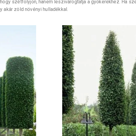
 hogy szétfolyjon, hanem leszivárogtatja a gyökerekhez. Ha sze
y akár zöld növényi hulladékkal.