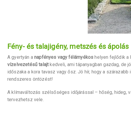
Fény- és talajigény, metszés és ápolás
A gyertyán a
napfényes vagy félárnyékos
helyen fejlődik a
vízelvezetésű talajt
kedveli, ami tápanyagban gazdag, de jól
időszaka a kora tavasz vagy ősz. Jó hír, hogy a szárazabb i
rendszeres öntözést!
A klímaváltozás szélsőséges időjárással – hőség, hideg, v
tervezhetsz vele.