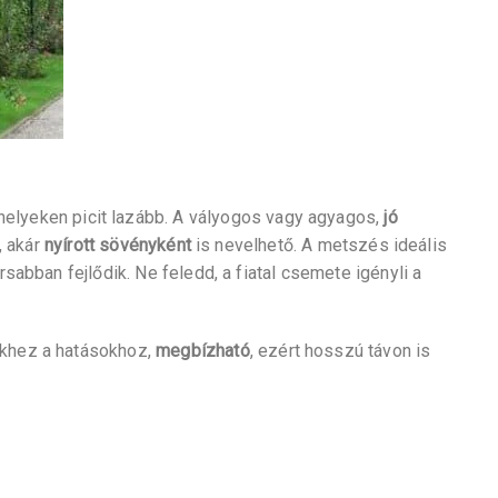
helyeken picit lazább. A vályogos vagy agyagos,
jó
, akár
nyírott sövényként
is nevelhető. A metszés ideális
sabban fejlődik. Ne feledd, a fiatal csemete igényli a
ekhez a hatásokhoz,
megbízható
, ezért hosszú távon is