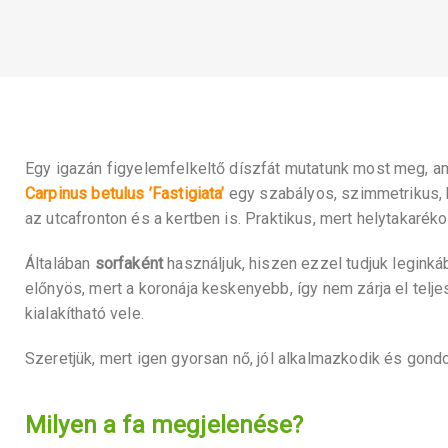
Egy igazán figyelemfelkeltő díszfát mutatunk most meg, a
Carpinus betulus ’Fastigiata’
egy szabályos, szimmetrikus, 
az utcafronton és a kertben is. Praktikus, mert helytakarék
Általában
sorfaként
használjuk, hiszen ezzel tudjuk leginká
előnyös, mert a koronája keskenyebb, így nem zárja el telje
kialakítható vele.
Szeretjük, mert igen gyorsan nő, jól alkalmazkodik és gon
Milyen a fa megjelenése?