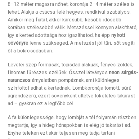
8–12 méter magasra nőhet, koronája 2–4 méter széles is
lehet. Alakja a csúcsa felé hegyes, rendkívül szabályos.
Amikor még fiatal, akkor karcsúbb, később idősebb
korában szélesebbé válik. Metszéssel könnyen alakítható,
így a kerted adottságaihoz igazíthatod, ha épp
nyírott
sövényre
lenne szükséged. A metszést jól tűri, sőt segíti
őt a bokrosodásban.
Levelei szép formásak, tojásdad alakúak, fényes zöldek,
finoman fűrészes szélűek. Ősszel látványos
neon sárgás-
narancsos
árnyalatban pompáznak, ami különleges
színfoltot adhat a kertednek. Lombkoronája tömött, sűrű
ágrendszerű, ezért sövényként ültetve tökéletes takarást
ad – gyakran ez a legfőbb cél.
A fa különlegessége, hogy lombját a tél folyamán részben
megtartja, így a hideg hónapokban is elég jó takarást ad.
Enyhe teleken ezt akár teljesen meg tudja tartani